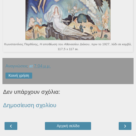
Κωνσταντίνος Παρθένης,
Η αποθέωση του Αθανασίου Διάκου
, πριν το 1927, λάδι σε καμβά,
117,5
x
117 εκ.
Αναγνώσεις
at
7:04 μ.μ.
Κοινή χρήση
Δεν υπάρχουν σχόλια:
Δημοσίευση σχολίου
‹
›
Αρχική σελίδα