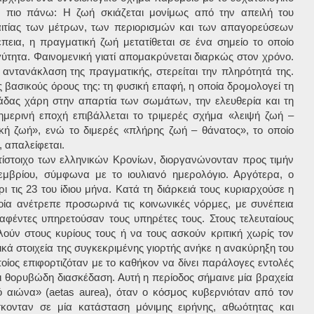
ε πιο πάνω: Η ζωή σκιάζεται μονίμως από την απειλή του
αιτίας των μέτρων, των περιορισμών και των απαγορεύσεων
εια, η πραγματική ζωή μετατίθεται σε ένα σημείο το οποίο
γύτητα. Φαινομενική γιατί απομακρύνεται διαρκώς στον χρόνο.
αντανάκλαση της πραγματικής, στερείται την πληρότητά της.
ις βασικούς όρους της: τη φυσική επαφή, η οποία δρομολογεί τη
άδας χάρη στην απαρτία των σωμάτων, την ελευθερία και τη
ημερινή εποχή επιβάλλεται το τριμερές σχήμα «λειψή ζωή –
κή ζωή», ενώ το διμερές «πλήρης ζωή – θάνατος», το οποίο
, απαλείφεται.
τίστοιχο των ελληνικών Κρονίων, διοργανώνονταν προς τιμήν
εμβρίου, σύμφωνα με το ιουλιανό ημερολόγιο. Αργότερα, ο
 τις 23 του ίδιου μήνα. Κατά τη διάρκειά τους κυριαρχούσε η
ία ανέτρεπε προσωρινά τις κοινωνικές νόρμες, με συνέπεια
αφέντες υπηρετούσαν τους υπηρέτες τους. Στους τελευταίους
ιλούν στους κυρίους τους ή να τους ασκούν κριτική χωρίς τον
ικά στοιχεία της συγκεκριμένης γιορτής ανήκε η ανακύρηξη του
οίος επιφορτιζόταν με το καθήκον να δίνει παράλογες εντολές
αι θορυβώδη διασκέδαση. Αυτή η περίοδος σήμαινε μία βραχεία
ό αιώνα» (aetas aurea), όταν ο κόσμος κυβερνιόταν από τον
σκονταν σε μία κατάσταση μόνιμης ειρήνης, αθωότητας και