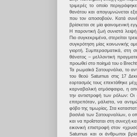
τριμερές το οποίο περιγράφηκ
θανάτου και απογυμνώνεται εξ
που τον αποσοβούν. Κατά συνέπ
βρίσκεται σε μία φαινομενική εγ
Η παροντική ζωή συνιστά λειψή 
Πιο συγκεκριμένα, στερείται τρε
συγκρότηση μίας κοινωνικής ομ
γιορτή. Συμπερασματικά, στη σ
θάνατος – μελλοντική πραγματι
προωθεί στο ποίημά του ο Brecht
Τα ρωμαϊκά Σατουρνάλια, το αν
του θεού Saturnus στις 17 Δεκ
εορτασμός τους επεκτάθηκε μέχρι
καρναβαλική ατμόσφαιρα, η οπο
την αντιστροφή των ρόλων: Οι 
επιτρεπόταν, μάλιστα, να αντιμ
φόβο της τιμωρίας. Στα καταστατ
βασιλιά των Σατουρναλίων, ο οπ
και να προΐσταται στη συνεχή κ
εικονική επιστροφή στον «χρυσ
Saturnus και οι άνθρωποι βρί