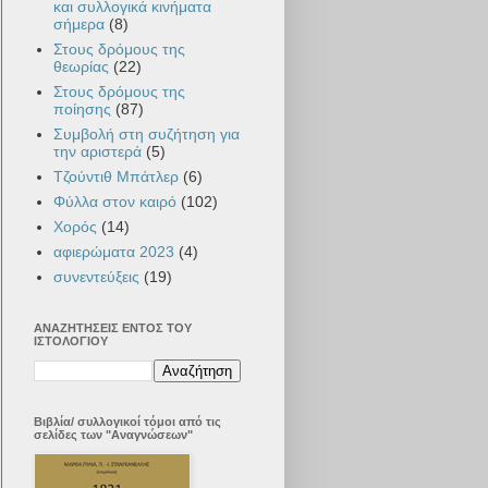
και συλλογικά κινήματα
σήμερα
(8)
Στους δρόμους της
θεωρίας
(22)
Στους δρόμους της
ποίησης
(87)
Συμβολή στη συζήτηση για
την αριστερά
(5)
Τζούντιθ Μπάτλερ
(6)
Φύλλα στον καιρό
(102)
Χορός
(14)
αφιερώματα 2023
(4)
συνεντεύξεις
(19)
ΑΝΑΖΗΤΗΣΕΙΣ ΕΝΤΟΣ ΤΟΥ
ΙΣΤΟΛΟΓΙΟΥ
Βιβλία/ συλλογικοί τόμοι από τις
σελίδες των "Αναγνώσεων"