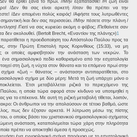
Δεν θα έρθει ξανά το πρωί. //Μην εξαπατάσθε! /Η ζωή είναι
ακρο! /Δεν θα σας είναι αρκετή /όταν θα πρέπει να την
στε! /Δεν απομένει πολύς καιρός! /Αφήστε τους λυτρωθέντες
 σημαντική /και δεν σας περισσεύει. //Μην πέσετε στην πλάνη /
ντληση! /Γιατί να σας κυριεύει ακόμη ο φόβος; /Πεθαίνετε σαν
α δεν ακολουθεί. (Bertolt Brecht, «Εναντίον της πλάνης»)
1
 παρατίθεται η προειδοποίηση του Απόστολου Παύλου προς τα
τας, στην Πρώτη Επιστολή προς Κορινθίους (15:33), να μη
ες οι οποίες αμφισβητούν την ανάσταση των νεκρών. Το
ένα σημασιολογικό πεδίο καθορισμένο από την εσχατολογία
στοιχεί στη ζωή, η νύχτα στον θάνατο και το επόμενο πρωί στην
 σχήμα «ζωή – θάνατος – ανάσταση» αντιπαρατίθεται, στο
μασιολογικό σχήμα με δύο μέρη: Μετά τη ζωή υπάρχει μόνο ο
οκλείεται. Έτσι μεταβάλλεται ριζικά το περιεχόμενο της
Παύλου, η οποία τώρα αφορά στον κίνδυνο να υποτιμηθεί η
ας για το επέκεινα. Με αυτή τη ριζική μεταβολή τίθεται, λοιπόν,
έπακρο: Οι άνθρωποι να την απολαύσουν σε τέτοιο βαθμό, ώστε
τέλος, πως δεν έζησαν αρκετά. Η λύτρωση μέσω της πίστης
του, ο οποίος βάσει του χριστιανικού σημασιολογικού σχήματος
κώμενη ανάσταση, καταπολεμείται τώρα χάρη στην πληρότητα
 οποία πρέπει να αποκτηθεί άμεσα ή προσεχώς.
αρχήσει ένα εννοιολογικό σχήμα παρόμοιο με το εσχατολογικό