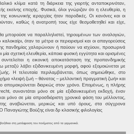
αλικό κλίμα κατά τη διάρκεια της γιορτής ανταποκρινόταν,
ής εκείνης εποχής. Φυσικά, όλοι γνώριζαν ότι η ελευθερία, η
της κοινωνικής ιεραρχίας ήταν παροδικές. Οι κανόνες και οι
ούνταν, καθώς ή ανατροπή τους είχε θεσμοθετηθεί και είχε,
θα μπορούσε να παραλληλιστεί, τηρουμένων των αναλογιών,
 καλοκαίρι, όταν τα μέτρα οι περιορισμοί και οι απαγορεύσεις
 της πανδημίας χαλαρώνουν ή παύουν να ισχύουν, προσωρινά
ι μία σχετική ελευθερία, κάποια φυσική εγγύτητα και ορισμένες
, συντελείται η εικονική αποκατάσταση της προπανδημικής
τω μεταξύ λάβει εξιδανικευμένη μορφή, αφού εξομοιώνεται με
ζωής. Η τελευταία περιλαμβάνεται, όπως σημειώθηκε, στο
χήμα «λειψή ζωή – θάνατος – μελλοντική πραγματική ζωή» και
ποίο απομακρύνεται διαρκώς στον χρόνο. Επομένως, η πλήρης
recht, συναντάται μόνο σε μία εξιδανικευμένη εκδοχή, έναν
αι μόνο σε μία απροσδιόριστη χρονικά φάση του μέλλοντος,
της αναβιώνεται, μερικώς και υπό όρους, στα σύγχρονα
Ο Παναγιώτης Βούζης είναι δρ κλασικής φιλολογίας
βοήθεια στη μετάφραση του ποιήματος από τα γερμανικά.