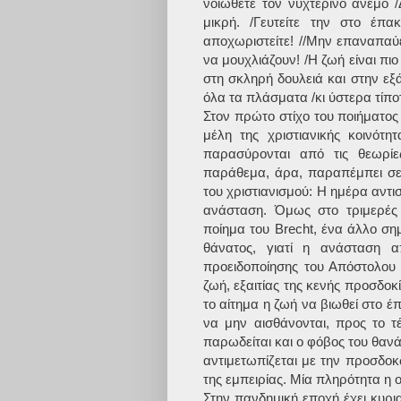
νοιώθετε τον νυχτερινό άνεμο /
μικρή. /Γευτείτε την στο έπ
αποχωριστείτε! //Μην επαναπαύε
να μουχλιάζουν! /Η ζωή είναι πιο
στη σκληρή δουλειά και στην εξά
όλα τα πλάσματα /κι ύστερα τίποτ
Στον πρώτο στίχο του ποιήματος
μέλη της χριστιανικής κοινότη
παρασύρονται από τις θεωρί
παράθεμα, άρα, παραπέμπει σε 
του χριστιανισμού: Η ημέρα αντι
ανάσταση. Όμως στο τριμερές
ποίημα του Brecht, ένα άλλο ση
θάνατος, γιατί η ανάσταση απ
προειδοποίησης του Απόστολου 
ζωή, εξαιτίας της κενής προσδοκί
το αίτημα η ζωή να βιωθεί στο 
να μην αισθάνονται, προς το 
παρωδείται και ο φόβος του θανά
αντιμετωπίζεται με την προσδο
της εμπειρίας. Μία πληρότητα η
Στην πανδημική εποχή έχει κυρι