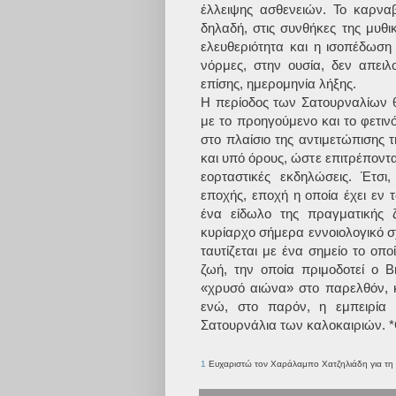
έλλειψης ασθενειών. Το καρναβ
δηλαδή, στις συνθήκες της μυθικ
ελευθεριότητα και η ισοπέδωση 
νόρμες, στην ουσία, δεν απειλ
επίσης, ημερομηνία λήξης.
Η περίοδος των Σατουρναλίων 
με το προηγούμενο και το φετινό
στο πλαίσιο της αντιμετώπισης
και υπό όρους, ώστε επιτρέποντα
εορταστικές εκδηλώσεις. Έτσι
εποχής, εποχή η οποία έχει εν 
ένα είδωλο της πραγματικής 
κυρίαρχο σήμερα εννοιολογικό σ
ταυτίζεται με ένα σημείο το ο
ζωή, την οποία πριμοδοτεί ο B
«χρυσό αιώνα» στο παρελθόν, κ
ενώ, στο παρόν, η εμπειρία 
Σατουρνάλια των καλοκαιριών. *
1
Ευχαριστώ τον Χαράλαμπο Χατζηλιάδη για τη 