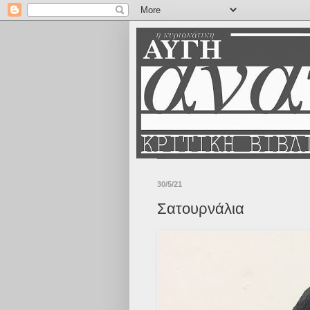
30/5/21
Σατουρνάλια