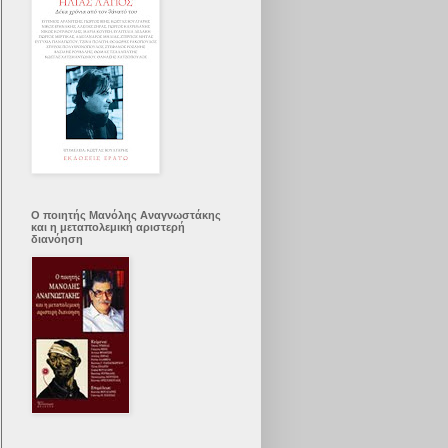
Ο ποιητής Μανόλης Αναγνωστάκης
και η μεταπολεμική αριστερή
διανόηση